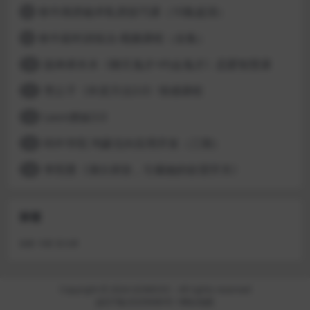
铁牛闺房秘术私房技巧课（10集超清）
8
铁牛延时训练法-视频课程（全集）
9
脱单师木木《聊天鬼才+约会鬼才》恋爱智慧课
10
梵公子《外卖方法3.0》情感课程
11
Leon撩妹3.0
12
码牛学院 鸿蒙北向应用开发（三期）
13
李熙墨《满分床技，引爆她的欲望开关》
14
标签
加密
卡密
安大师
Copyright © 2024
GOMOOC
- All rights reserved
皖ICP备20209080号-1
网站地图