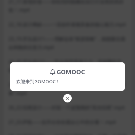
21_17.发现价值——轻松找到隐藏在自己行业里的高价
值！.mp4
22_18.设计稀缺——一流创作者都具备的核心能力.mp4
23_19.开头设计1——理解这条“根源策略”，就能吸住观
众闲散的注意力.mp4
24_20.开头设计2——学会借旁观者之力，是破圈的关
键！.mp4
GOMOOC
欢迎来到GOMOOC！
25_21.刺激过程——埋伏一条让观众停不下来的“呼吸节
奏”.mp4
26_22.结尾设计——封装一个超预期的“高光结尾”.mp4
27_23.IP线——拉升出你在观众心中的分量！.mp4