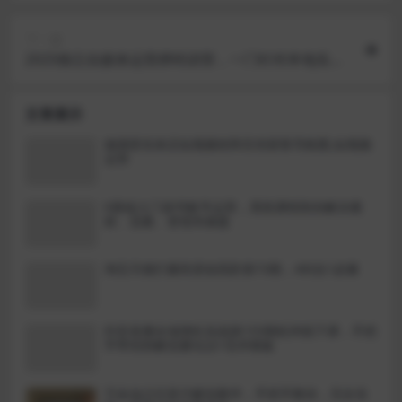
下一篇
2025独立自媒体运营师特训营，一门针对本地实体
运营+团购的课程
文章展示
烟酒茶实体店短视频矩阵百倍获客导航图,短视频
运营
0基础入门读书账号运营，系统课程助你解决素
材、流量、变现等难题
淘宝天猫打爆班原创高阶第73期，4剑合1必爆
抖音直播全域增长实战第155期杭州线下课，手把
手带你拆解流量玩法+话术模板
万金油之纪录片解说教学，手把手教你，完全实