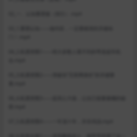
02_一、认知重塑篇（指引）.mp4
03_1.重塑认知——做内容，一定要瞄准的关键命
门！.mp4
04_2.机遇突围1——绝大多数人看不到的弯道超车机
会.mp4
05_3.机遇突围2——突破你“互联网身价”的关键要
素.mp4
06_4.机遇突围3——提高心力值，让自己能量爆棚的秘
密.mp4
07_5.机遇突围4——一年顶十年，并非鸡汤.mp4
08_6.胜券在握1——逆风翻盘的人，都早早想通了这一