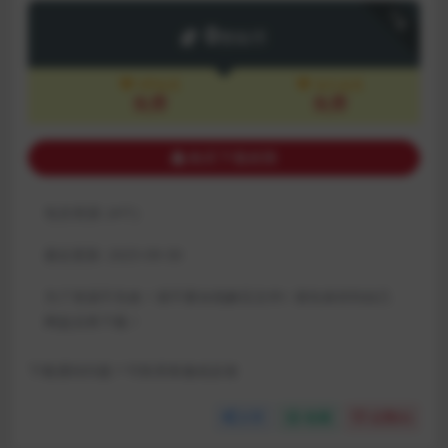
下载
0
赞助币
VIP会员
永久会员
免费
免费
购买下载权限
包含资源:
(4个)
最近更新:
2025-09-30
为了资源不失效！请不要在线解压文件!:
请先保存到自己
网盘后再下载！
下载遇到问题？可联系客服或反馈
分享
收藏
点赞(
0
)