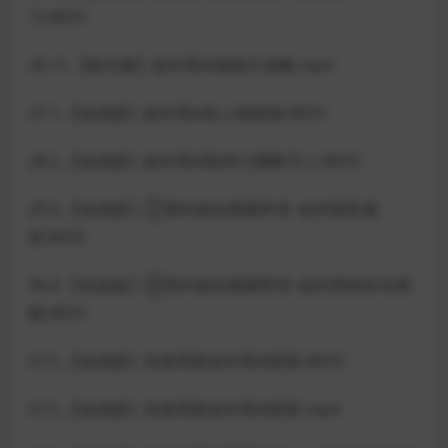
习.MOV
26.11.【娱乐篇】如何用AI做旅行攻略.mp4
27.1.【实战篇】如何用ai给人物换脸.MOV
28.2.【实战篇】如何用AI制作口播数字人.MOV
29.3.【实战篇】①用Ai做短视频带货–如何获取素
材.MOV
30.4.【实战篇】②用Ai做短视频带货–如何剪辑发布视
频.MOV
31.5.【实战篇】实体商家如何用AI获客.MOV
31.5.【实战篇】实体商家如何用AI获客.mp4