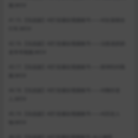
频.MOV
41.15.【实战篇】AI打造爆款视频账号——AI女孩骑自
行车.MOV
42.16.【实战篇】AI打造爆款视频账号——治愈老奶奶
老爷爷视频.MOV
43.17.【实战篇】AI打造爆款视频账号——财神到AI视
频.MOV
44.18.【实战篇】AI打造爆款视频账号——AI搀扶老
人.MOV
45.19.【实战篇】AI打造爆款视频账号——AI历史人
物.MOV
46.20.【实战篇】Ai打造爆款视频账号–Ai人物唱