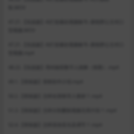
歌.MOV
47.21.【实战篇】Ai打造爆款视频账号–唐朝胖公主对口
型视频.MOV
47.21.【实战篇】Ai打造爆款视频账号–唐朝胖公主对口
型视频.mp4
48.22.【实战篇】用AI做双数字人跳舞（抠图）.mp4
49.1.【剪辑篇】剪映软件介绍.mp4
50.2.【剪辑篇】怎样在剪映导入素材？.mp4
51.3.【剪辑篇】怎样分割删除视频无用片段？.mp4
52.4.【剪辑篇】怎样添加音乐及调节？.mp4