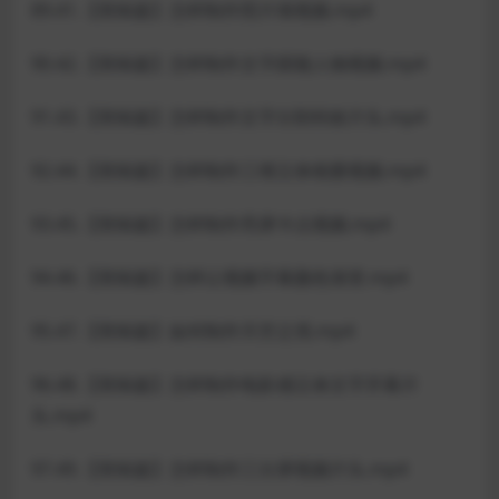
89.41.【剪辑篇】怎样制作照片墙视频.mp4
90.42.【剪辑篇】怎样制作文字跟随人物视频.mp4
91.43.【剪辑篇】怎样制作文字分割特效片头.mp4
92.44.【剪辑篇】怎样制作三维立体相册视频.mp4
93.45.【剪辑篇】怎样制作亮屏卡点视频.mp4
94.46.【剪辑篇】怎样让视频字幕颜色渐变.mp4
95.47.【剪辑篇】如何制作天空之境.mp4
96.48.【剪辑篇】怎样制作电影感立体文字开幕片
头.mp4
97.49.【剪辑篇】怎样制作三分屏视频片头.mp4