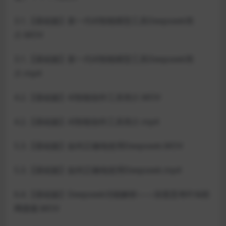
3.1.【基础篇】新一代AI智能模型工具Deepseek简
介.MOV
3.1.【基础篇】新一代AI智能模型工具Deepseek简
介.mp4
4.2.【基础篇】AI智能创作工具简介.MOV
4.2.【基础篇】AI智能创作工具简介.mp4
5.3.【基础篇】如何正确地使用Deepseek.MOV
5.3.【基础篇】如何正确地使用Deepseek.mp4
6.4.【基础篇】Deepseek功能解析——深度思考R1&联
网搜索.MOV