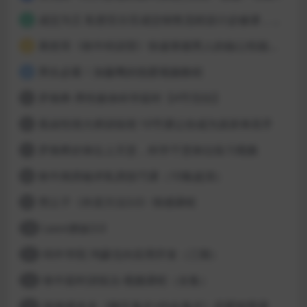
成交为王 私密百分百成交销售流程设计必修课，让60分卖手也能100分成交
2
果然哥《铁牛特训营》快速掌握男人的核心性能力——四力两技
3
男生必看！加藤鹰的指爱视频教程
4
罗南希-男性躯体科学延时【4节完结】
5
蕉叔性情大师训练馆 10节课让你成为滚床单高手
6
罗南希好体位上天堂，科学干货体位练习视频
7
铁牛闺房秘术私房技巧课（10集超清）
8
梵公子《外卖方法3.0》情感课程
9
Leon撩妹3.0
10
码牛学院 鸿蒙北向应用开发（三期）
11
铁牛延时训练法-视频课程（全集）
12
脱单师木木《聊天鬼才+约会鬼才》恋爱智慧课
13