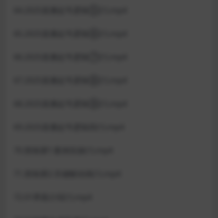
64.2025直播起号逻辑⑤(1).mp4
65.2025直播起号逻辑⑥(1).mp4
66.2025直播起号逻辑⑦(1).mp4
67.2025直播起号逻辑⑧(1).mp4
68.2025直播起号逻辑⑨(1).mp4
69.2025直播起号逻辑四(1).mp4
70.剪辑课1:案例实操(1).mp4
71.剪辑课2:关键帧动画(1).mp4
72.01界面介绍(1).mp4