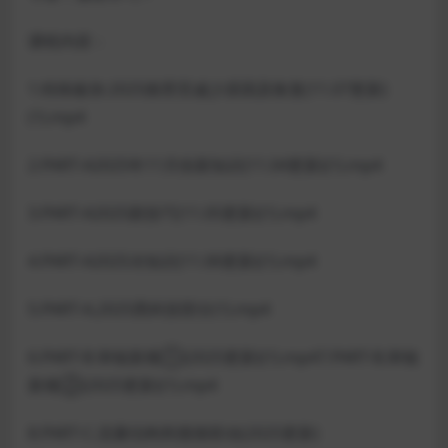
课程内容：
1.特殊板块:2025推荐页减少原因及恢复(11.07更新)
(1).mp4
2.PART-A2025年11月份新知识(11.04更新)(1).mp4
3.PART-A2025新技巧(11.05更新)(1).mp4
4.PART-A2025冷知识(11.06更新)(1).mp4
5.PART-A,2025黑科技部分(1).mp4
6.PART-B.审核新规①(2025更新)(1).mp47.PART-B,审核
新规②(2025更新)(1).mp4
8.PART-C.流量结构和搜推联动(2025更新)