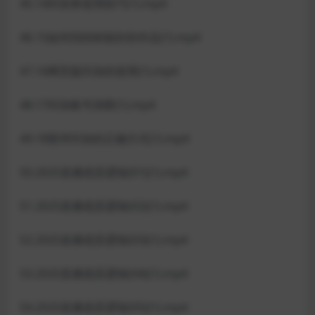
45.14抖加券使用技巧(1).mp4
46.15如何找转粉较好的作品(1).mp4
47.16网页版抖加的使用(1).mp4
48.17抖加账号洞察(1).mp4
49.18暂停抖加的正确方式(1).mp4
50.2025直播底层逻辑(01)(1).mp4
51.2025直播底层逻辑(02)(1).mp4
52.2025直播底层逻辑(03)(1).mp4
53.2025直播底层逻辑(04)(1).mp4
54.2025直播底层逻辑(05)(1).mp4