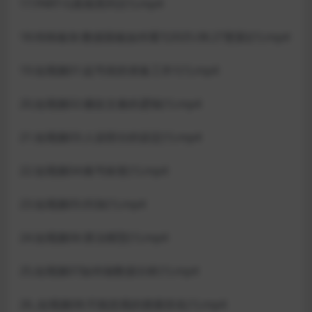
17.PART-G真相系列2(1).mp4
18.特殊板块:数据面板如何看?(2025.08.27更新)(1).mp4
19.短视频01:起号前的准备工作1(1).mp4
20,短视频02:爆款文秦的逻辑(1).mp4
21.短视频03:人设部分的设定(1).mp4
22.短视频04:账号标签(1).mp4
23.短视频05:抖加(1).mp4
24.短视频06:算法模型(1).mp4
25,短视频07如何做数据分析(1).mp4
26.,短视频08:不能忽视的搜索排名(1).mp4