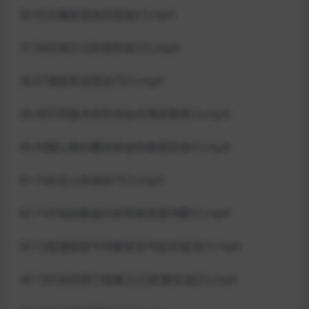
36.05兴趣标签如何投放(1).mp4
37.06抖加什么时候投放?(1).mp4
38.07测投和追投技巧(1).mp4
39.08不同版本的抖加如何增加预算(1).mp4
40.09随心推的叠加投放和梯度投放(1).mp4
41.10自定义投放技巧(1).mp4
42.11抖加的数据分析和精准度判断(1).mp4
43.12瓶颈期老号和断更老号如何激活(1).mp4
44.13抖加的两个隐藏入口(批量投放)(1).mp4