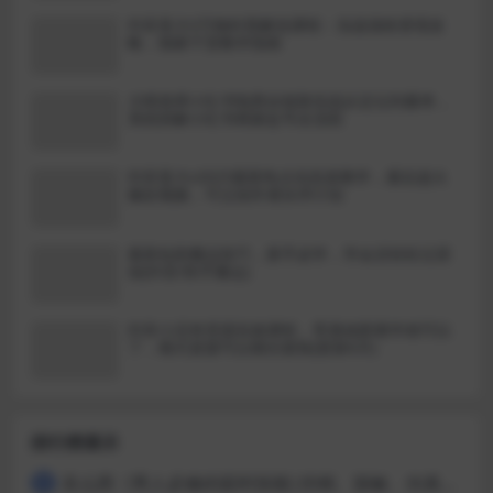
抖音某大V万物科普解说课程：实战涨粉变现攻
略，独家干货教学指南
大晴老师小红书电商全链路实战从定位到爆单，
系统拆解小红书商家起号全流程
抖音某大v2025最新热点信息差教学，最近超火
爆款视频，可过创作者伙伴计划
最新短剧搬运技巧，新手必学，学会后轻松过原
创(抖音/快手搬运)
抖音小店有货源实操课程，零基础跟着学就可以
了，模式直接可以模仿复制(更新6月)
排行榜展示
吴么西《男人必修的延时技能|控精、脱敏、仿真训练精华珍藏版》
1