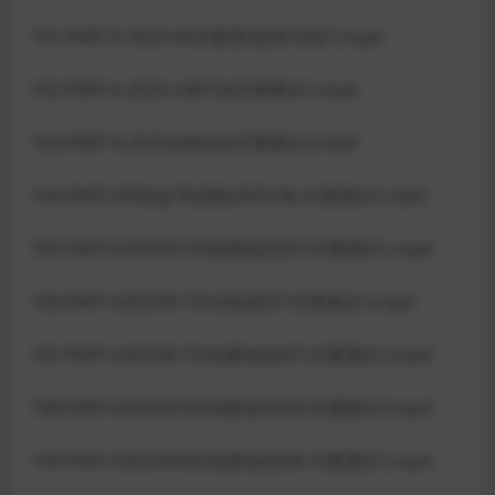
101.PART-A-2025-04月新变化(06.04)(1).mp4
102.PART-A.2025小技巧(6月更新)(1).mp4
103.PART-A.2025冷知识(6月更新)(1).mp4
104.PART-E抖加起号流程(2025.06.22更新)(1).mp4
105.PART-A2025年7月份新知识(07.02更新)(1).mp4
106.PART-A2025年7月冷知识(07.02更新)(1).mp4
107.PART-A2025年7月份新知识(07.02更新)(1).mp4
108.PART-A2025年9月份新知识(09.02更新)(1).mp4
109.PART-A2025年8月份新知识(08.10更新)(1).mp4